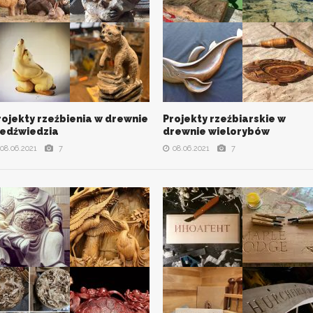
rojekty rzeźbienia w drewnie
Projekty rzeźbiarskie w
VIEW ALL PHOTOS
VIEW ALL PHOTOS
iedźwiedzia
drewnie wielorybów
08.06.2021
7
08.06.2021
7