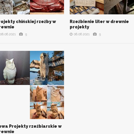
rojekty chińskiej rzeźby w
Rzeźbienie liter w drewnie
VIEW ALL PHOTOS
VIEW ALL PHOTOS
rewnie
projekty
08.06.2021
5
08.06.2021
5
owa Projekty rzeźbiarskie w
VIEW ALL PHOTOS
rewnie