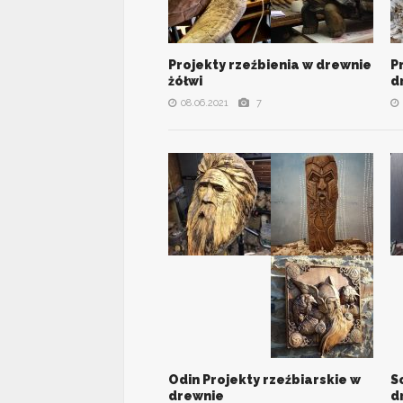
Projekty rzeźbienia w drewnie
P
VIEW ALL PHOTOS
żółwi
d
08.06.2021
7
Odin Projekty rzeźbiarskie w
S
VIEW ALL PHOTOS
drewnie
d