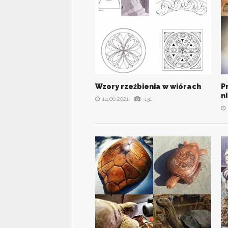
Wzory rzeźbienia w wiórach
P
VIEW ALL PHOTOS
n
14.06.2021
131