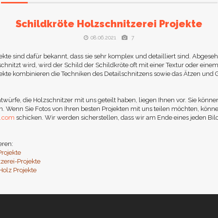
Schildkröte Holzschnitzerei Projekte
08.06.2021
7
kte sind dafür bekannt, dass sie sehr komplex und detailliert sind. Abgeseh
hnitzt wird, wird der Schild der Schildkröte oft mit einer Textur oder einem
ekte kombinieren die Techniken des Detailschnitzens sowie das Ätzen und G
twürfe, die Holzschnitzer mit uns geteilt haben, liegen Ihnen vor. Sie könne
n. Wenn Sie Fotos von Ihren besten Projekten mit uns teilen möchten, könne
l.com
schicken. Wir werden sicherstellen, dass wir am Ende eines jeden Bild
eren:
Projekte
zerei-Projekte
Holz Projekte