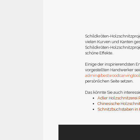
Schildkröten-Holzschnitzproje
vielen Kurven und Kanten gesc
Schildkröten-Holzschnitzproj
schöne Effekte.
Einige der inspirierendsten En
vorgestellten Handwerker sei
admin@bestwoodcarvingtoo
persönlichen Seite setzen.
Das könnte Sie auch interessi
Adler Holzschnitzerei 
Chinesische Holzschnit
Schnitzbuchstaben in 