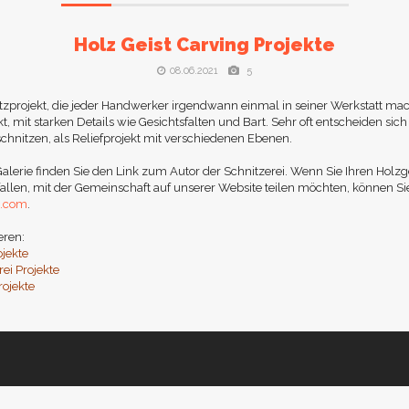
Holz Geist Carving Projekte
08.06.2021
5
itzprojekt, die jeder Handwerker irgendwann einmal in seiner Werkstatt mache
kt, mit starken Details wie Gesichtsfalten und Bart. Sehr oft entscheiden si
chnitzen, als Reliefprojekt mit verschiedenen Ebenen.
alerie finden Sie den Link zum Autor der Schnitzerei. Wenn Sie Ihren Holzg
fallen, mit der Gemeinschaft auf unserer Website teilen möchten, können Si
l.com
.
eren:
ojekte
ei Projekte
rojekte