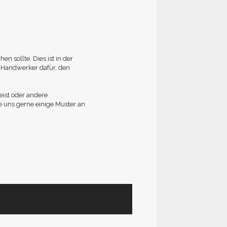
n sollte. Dies ist in der
ch Handwerker dafür, den
eist oder andere
e uns gerne einige Muster an