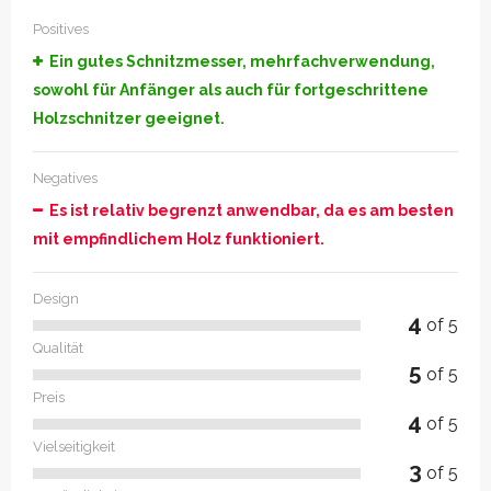
Positives
Ein gutes Schnitzmesser, mehrfachverwendung,
sowohl für Anfänger als auch für fortgeschrittene
Holzschnitzer geeignet.
Negatives
Es ist relativ begrenzt anwendbar, da es am besten
mit empfindlichem Holz funktioniert.
Design
4
of 5
Qualität
5
of 5
Preis
4
of 5
Vielseitigkeit
3
of 5